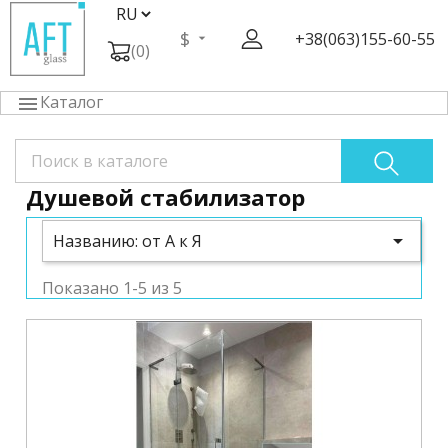
$
+38(063)155-60-55
(0)
Каталог

Душевой стабилизатор

Названию: от А к Я
Показано 1-5 из 5