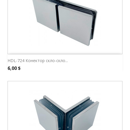
HDL-724 Конектор скло-скло...
Ціна
6,00 $