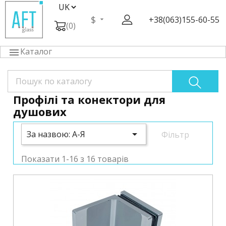
$
+38(063)155-60-55
(0)
Каталог

Профілі та конектори для
душових

За назвою: А-Я
Фільтр
Показати 1-16 з 16 товарів