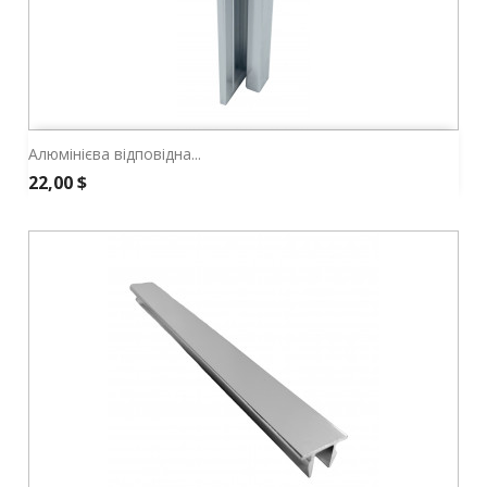
Алюмінієва відповідна...
Ціна
22,00 $