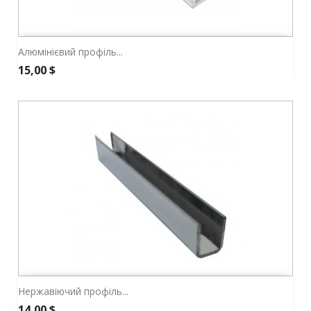
Алюмінієвий профіль...
Ціна
15,00 $
Нержавіючий профіль...
Ціна
14,00 $