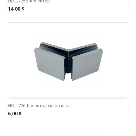
HDL-725В Конектор...
Ціна
14,00 $
HDL-726 Конектор скло-скло...
Ціна
6,00 $