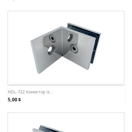
HDL-722 Конектор із...
Ціна
5,00 $