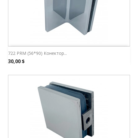
722 PRM (56*90) Конектор...
Ціна
30,00 $