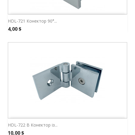
HDL-721 Конектор 90°...
Ціна
4,00 $
HDL-722 В Конектор із...
Ціна
10,00 $