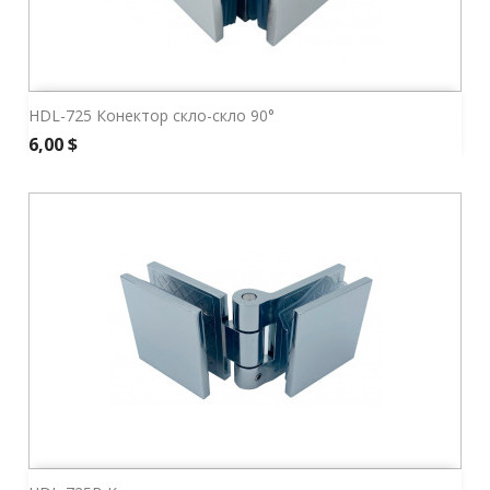
HDL-725 Конектор скло-скло 90°
Ціна
6,00 $