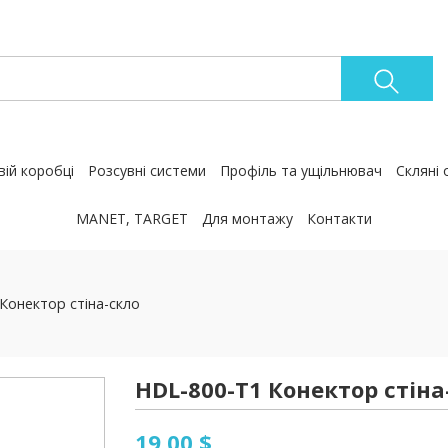
вій коробці
Розсувні системи
Профіль та ущільнювач
Скляні 
MANET, TARGET
Для монтажу
Контакти
Конектор стіна-скло
HDL-800-Т1 Конектор стіна
19,00 $