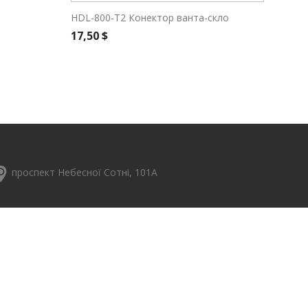
HDL-800-Т2 Конектор ванта-скло
Швидкий перегляд
Ціна
17,50 $
проспект Небесної Сотні, 101А