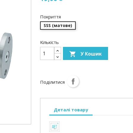
Покриття
SSS (матове)
Кількість
У Кошик

Поділитися
Деталі товару