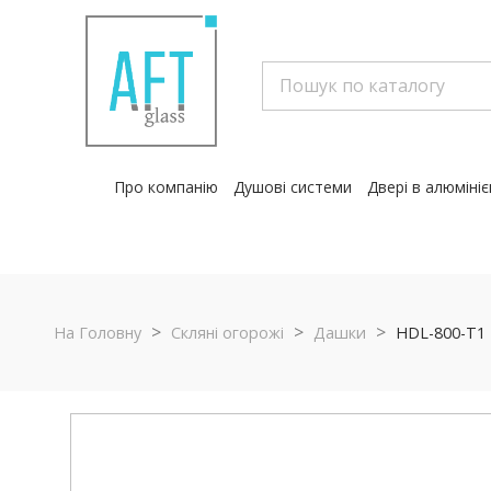
Про компанію
Душові системи
Двері в алюмініє
На Головну
Скляні огорожі
Дашки
HDL-800-Т1 