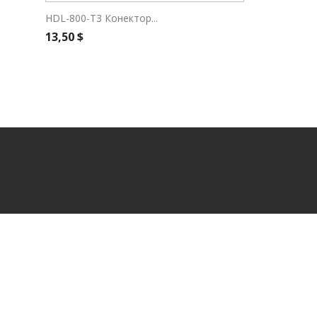
HDL-800-Т3 Конектор...
Швидкий перегляд
Ціна
13,50 $