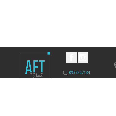
Facebook
Instagram
0997827184
aftglass1@gmail.com
© 2026 - Засоби електронної комерції PrestaShop™