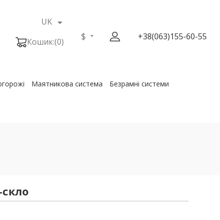
UK

$
+38(063)155-60-55
Кошик:
(0)
огорожі
Маятникова система
Безрамні системи
-скло